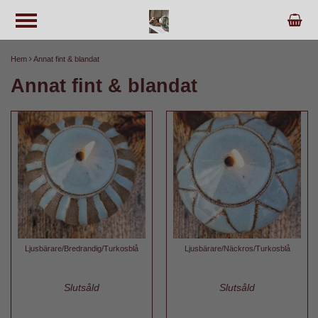
Hem
Annat fint & blandat
Annat fint & blandat
Ljusbärare/Bredrandig/Turkosblå
Ljusbärare/Näckros/Turkosblå
Slutsåld
Slutsåld