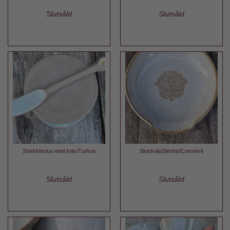
Slutsåld
Slutsåld
Smörklocka med kniv/Turkos
Skedvila/Slevfat/Cremévit
Slutsåld
Slutsåld