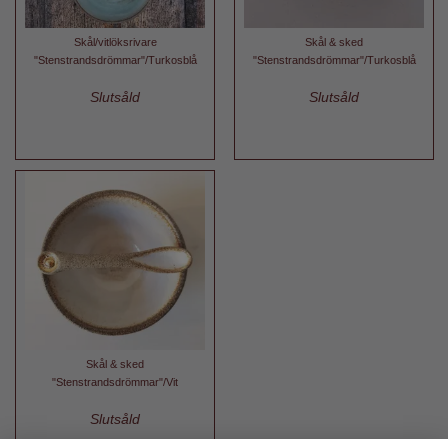
Skål/vitlöksrivare
Skål & sked
"Stenstrandsdrömmar"/Turkosblå
"Stenstrandsdrömmar"/Turkosblå
Slutsåld
Slutsåld
Skål & sked
"Stenstrandsdrömmar"/Vit
Slutsåld