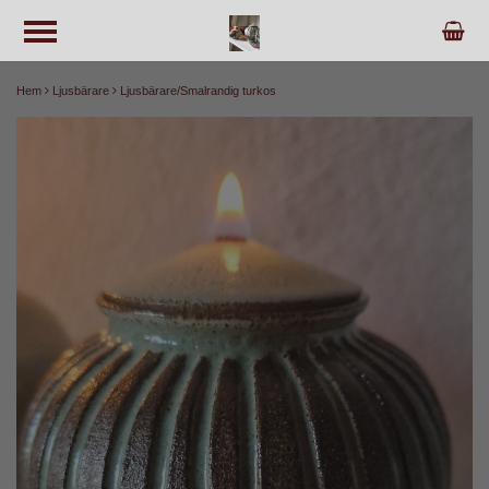
Hem
Ljusbärare
Ljusbärare/Smalrandig turkos