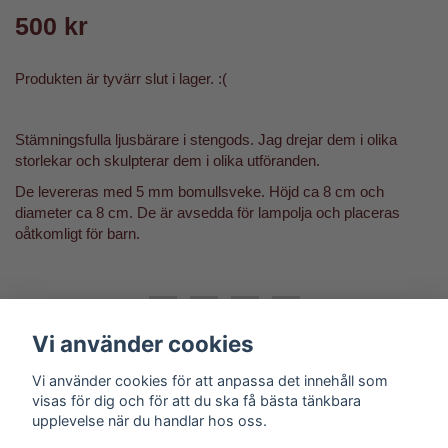
500 kr
Produkten är tyvärr slut i lager. :(
Stämningsfulla ljusbärare i stengods. Jag drejar dem i olika
storlekar och skulpterar dem i olika utföranden.
De levereras med 5 mm bomullsveke. Höjd ca 8 cm och
diameter ca 8 cm. De är avsedda för lampolja och placeras
oåtkomligt för barn.
Vi använder cookies
Vi använder cookies för att anpassa det innehåll som
visas för dig och för att du ska få bästa tänkbara
upplevelse när du handlar hos oss.